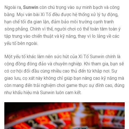
Ngoài ra,
Sunwin
còn chú trọng vào sự minh bạch và công
bằng. Mọi ván bài Xì Tố đều được hệ thống xử lý tự động,
hạn chế tối đa gian lận, đảm bảo môi trường cạnh tranh
sòng phẳng. Chính vì thế, người chơi có thể toàn tâm toàn ý
tập trung vào chiến thuật và kỹ năng, thay vì lo lắng về các
yếu tố bên ngoài.
Một yếu tố khác làm nên sức hút của Xì Tố Sunwin chính là
cộng đồng đông đảo và chuyên nghiệp. Khi tham gia, bạn sẽ
có cơ hội đối đầu cùng nhiều cao thủ đến từ khắp nơi. Sự
giao lưu, cọ xát này không chỉ giúp bạn nâng cao kỹ năng mà
còn mang đến trải nghiệm chơi game thực sự đỉnh cao, đúng
như khẩu hiệu mà Sunwin luôn cam kết.