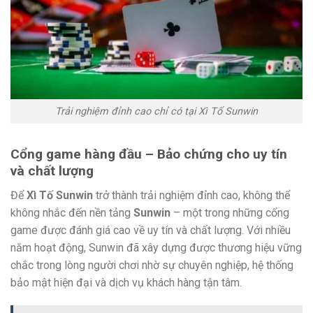
Trải nghiệm đỉnh cao chỉ có tại Xì Tố Sunwin
Cổng game hàng đầu – Bảo chứng cho uy tín
và chất lượng
Để
Xì Tố Sunwin
trở thành trải nghiệm đỉnh cao, không thể
không nhắc đến nền tảng
Sunwin
– một trong những cổng
game được đánh giá cao về uy tín và chất lượng. Với nhiều
năm hoạt động, Sunwin đã xây dựng được thương hiệu vững
chắc trong lòng người chơi nhờ sự chuyên nghiệp, hệ thống
bảo mật hiện đại và dịch vụ khách hàng tận tâm.