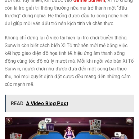
đối thủ. Tuy nhiên, khi bước vào
Game SunWin
, Xì Tố không
còn là trò giải trí thông thường nữa mà trở thành một “đấu
trường” đúng nghĩa. Hệ thống được đầu tư công nghệ hiện
đại giúp mỗi ván đấu trở nên kịch tính và chân thực.
Không chỉ dừng lại ở việc tái hiện lại trò chơi truyền thống,
Sunwin còn biết cách biến Xì Tố trở nên mới mẻ bằng việc
kết hợp giao diện đồ họa tinh tế, hiệu ứng âm thanh sống
động cùng tốc độ xử lý mượt mà. Mỗi khi ngồi vào bàn Xì Tố
Sunwin, người chơi như được đưa đến một sòng bài thực
thụ, nơi mọi quyết định đặt cược đều mang đến những cảm
xúc mạnh mẽ.
READ
A Video Blog Post