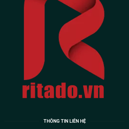
THÔNG TIN LIÊN HỆ