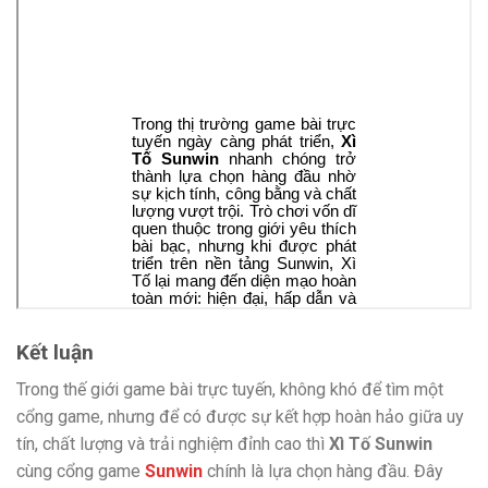
Kết luận
Trong thế giới game bài trực tuyến, không khó để tìm một
cổng game, nhưng để có được sự kết hợp hoàn hảo giữa uy
tín, chất lượng và trải nghiệm đỉnh cao thì
Xì Tố Sunwin
cùng cổng game
Sunwin
chính là lựa chọn hàng đầu. Đây