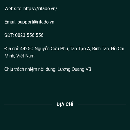
Website:
https://ritado.vn/
Email: support@ritado.vn
SĐT: 0823 556 556
Địa chỉ: 4425C Nguyễn Cửu Phú, Tân Tạo A, Bình Tân, Hồ Chí
Minh, Việt Nam
Chịu trách nhiệm nội dung:
Lương Quang Vũ
ĐỊA CHỈ