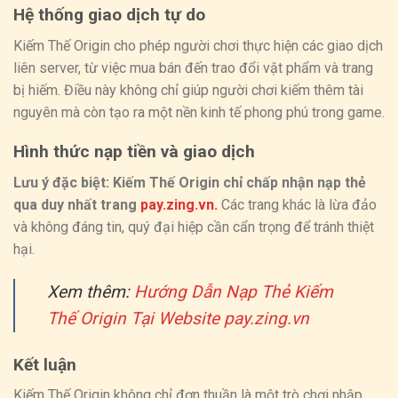
Hệ thống giao dịch tự do
Kiếm Thế Origin cho phép người chơi thực hiện các giao dịch
liên server, từ việc mua bán đến trao đổi vật phẩm và trang
bị hiếm. Điều này không chỉ giúp người chơi kiếm thêm tài
nguyên mà còn tạo ra một nền kinh tế phong phú trong game.
Hình thức nạp tiền và giao dịch
Lưu ý đặc biệt: Kiếm Thế Origin chỉ chấp nhận nạp thẻ
qua duy nhất trang
pay.zing.vn.
Các trang khác là lừa đảo
và không đáng tin, quý đại hiệp cần cẩn trọng để tránh thiệt
hại.
Xem thêm:
Hướng Dẫn Nạp Thẻ Kiếm
Thế Origin Tại Website pay.zing.vn
Kết luận
Kiếm Thế Origin không chỉ đơn thuần là một trò chơi nhập