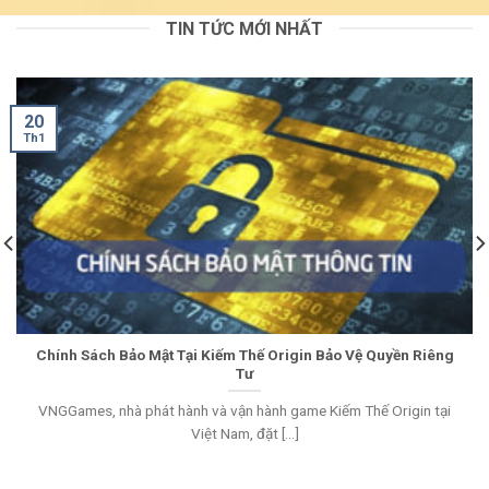
TIN TỨC MỚI NHẤT
20
Th1
Chính Sách Bảo Mật Tại Kiếm Thế Origin Bảo Vệ Quyền Riêng
Tư
VNGGames, nhà phát hành và vận hành game Kiếm Thế Origin tại
Việt Nam, đặt [...]