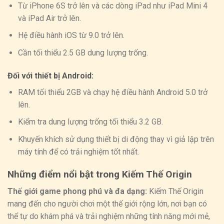
Từ iPhone 6S trở lên và các dòng iPad như iPad Mini 4
và iPad Air trở lên.
Hệ điều hành iOS từ 9.0 trở lên.
Cần tối thiểu 2.5 GB dung lượng trống.
Đối với thiết bị Android:
RAM tối thiểu 2GB và chạy hệ điều hành Android 5.0 trở
lên.
Kiểm tra dung lượng trống tối thiểu 3.2 GB.
Khuyến khích sử dụng thiết bị di động thay vì giả lập trên
máy tính để có trải nghiệm tốt nhất.
Những điểm nổi bật trong Kiếm Thế Origin
Thế giới game phong phú và đa dạng:
Kiếm Thế Origin
mang đến cho người chơi một thế giới rộng lớn, nơi bạn có
thể tự do khám phá và trải nghiệm những tính năng mới mẻ,