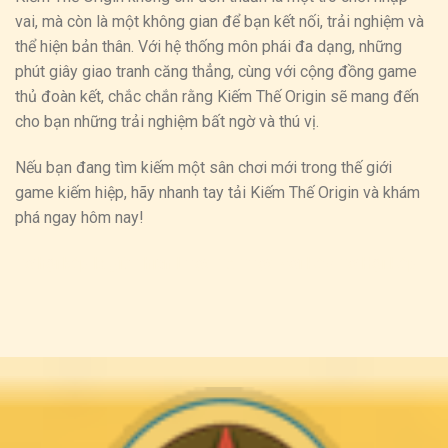
vai, mà còn là một không gian để bạn kết nối, trải nghiệm và
thể hiện bản thân. Với hệ thống môn phái đa dạng, những
phút giây giao tranh căng thẳng, cùng với cộng đồng game
thủ đoàn kết, chắc chắn rằng Kiếm Thế Origin sẽ mang đến
cho bạn những trải nghiệm bất ngờ và thú vị.
Nếu bạn đang tìm kiếm một sân chơi mới trong thế giới
game kiếm hiệp, hãy nhanh tay tải Kiếm Thế Origin và khám
phá ngay hôm nay!
Cơ hội kép là gì? Chiến Lược Cá Cược Với Kèo Cơ Hội Kép