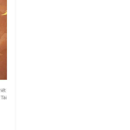
iết
 Tài