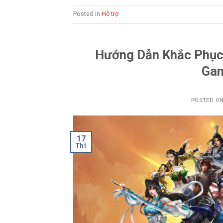
Posted in
Hỗ trợ
Hướng Dẫn Khắc Phục 
Gam
POSTED O
17
Th1