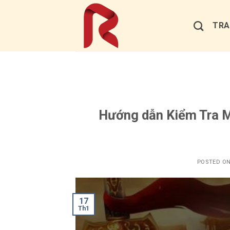
Skip
to
TRA
content
Hướng dẫn Kiểm Tra 
POSTED O
17
Th1