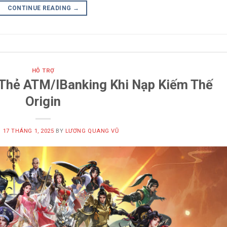
CONTINUE READING
→
HỖ TRỢ
 Thẻ ATM/IBanking Khi Nạp Kiếm Thế
Origin
N
17 THÁNG 1, 2025
BY
LƯƠNG QUANG VŨ