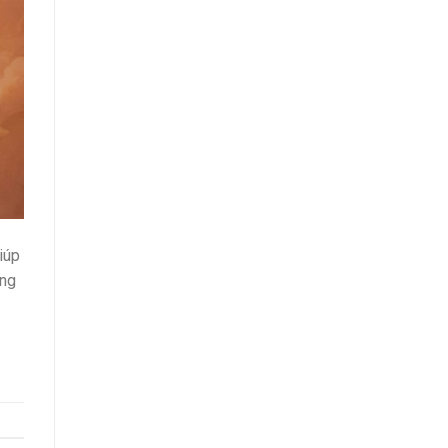
iúp
ông