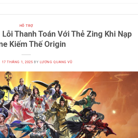
HỖ TRỢ
Lỗi Thanh Toán Với Thẻ Zing Khi Nạp
e Kiếm Thế Origin
N
17 THÁNG 1, 2025
BY
LƯƠNG QUANG VŨ