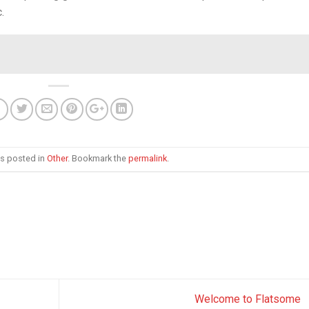
.
as posted in
Other
. Bookmark the
permalink
.
Welcome to Flatsome