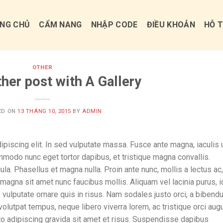
NG CHỦ
CẨM NANG
NHẬP CODE
ĐIỀU KHOẢN
HỖ 
OTHER
her post with A Gallery
ED ON
13 THÁNG 10, 2015
BY
ADMIN
piscing elit. In sed vulputate massa. Fusce ante magna, iaculis 
ommodo nunc eget tortor dapibus, et tristique magna convallis.
a. Phasellus et magna nulla. Proin ante nunc, mollis a lectus ac,
 magna sit amet nunc faucibus mollis. Aliquam vel lacinia purus, i
o vulputate ornare quis in risus. Nam sodales justo orci, a biben
 volutpat tempus, neque libero viverra lorem, ac tristique orci aug
o adipiscing gravida sit amet et risus. Suspendisse dapibus