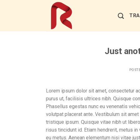
Skip
to
TRA
content
Just anot
POST
Lorem ipsum dolor sit amet, consectetur adi
purus ut, facilisis ultrices nibh. Quisque c
Phasellus egestas nunc eu venenatis vehicul
volutpat placerat ante. Vestibulum sit amet
tristique ipsum. Quisque vitae nibh ut liber
risus tincidunt id. Etiam hendrerit, metus in
eu metus. Aenean elementum nisi vitae just