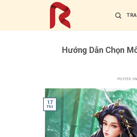
Skip
to
TRA
content
Hướng Dẫn Chọn Mô
POSTED O
17
Th1