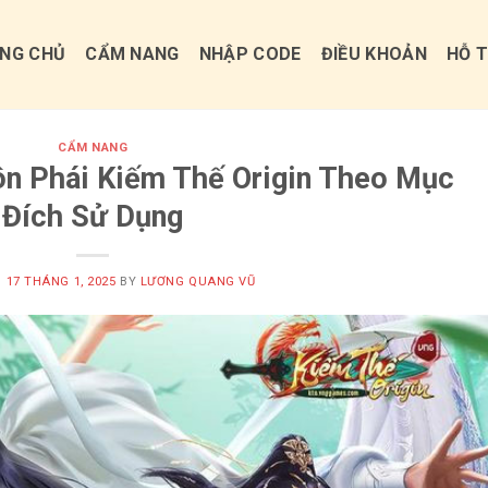
NG CHỦ
CẨM NANG
NHẬP CODE
ĐIỀU KHOẢN
HỖ 
CẨM NANG
n Phái Kiếm Thế Origin Theo Mục
Đích Sử Dụng
N
17 THÁNG 1, 2025
BY
LƯƠNG QUANG VŨ