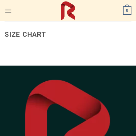
Skip
0
to
content
SIZE CHART